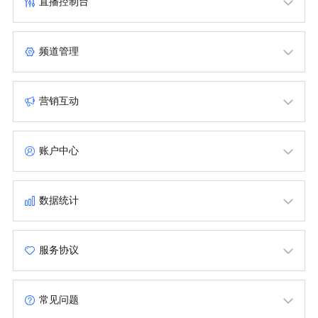
直播控制台
连麦直播
管理频道
竖屏直播
频道管理
视频门户
观看直播
直播监控
媒体中心
营销互动
频道设置
应用管理
营销推广
授权观看
账户中心
互动能力
账户管理
分享及嵌入
数据统计
财务管理
观众统计
多账户管理
服务协议
互动红包
榜单管理
目睹直播服务等级协议（SLA）
分析报表
常见问题
目睹直播平台服务协议